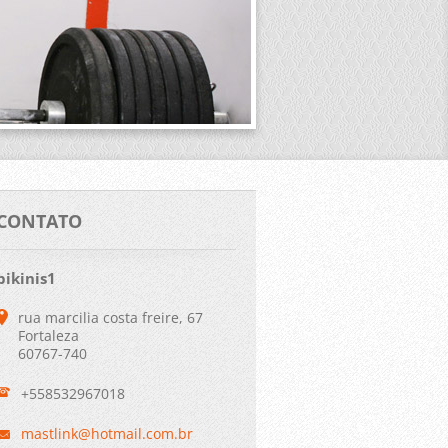
CONTATO
bikinis1
rua marcilia costa freire, 67
Fortaleza
60767-740
+558532967018
mastlink
@hotmail
.com.br